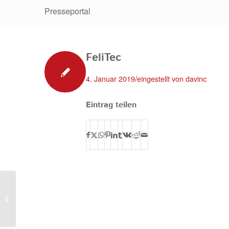
Presseportal
FeliTec
/
4. Januar 2019
eingestellt von
davinc
Eintrag teilen
Fehrmann & Neubert GmbH & Co. KG