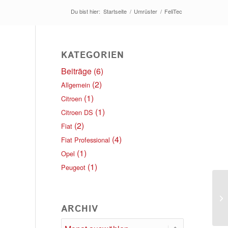
Du bist hier:
Startseite
/
Umrüster
/
FeliTec
KATEGORIEN
Beiträge
(6)
(2)
Allgemein
(1)
Citroen
(1)
Citroen DS
(2)
Fiat
(4)
Fiat Professional
(1)
Opel
(1)
Peugeot
Fu
G
ARCHIV